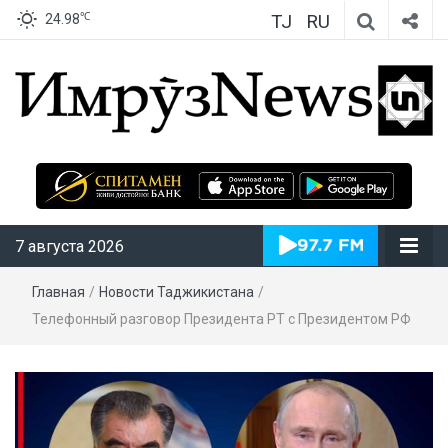
TJ
RU
℃
24.98
ИмрӯзNews
7 августа 2026
Главная
/
Новости Таджикистана
/
Телефонный разговор Президента РТ с Президентом РФ