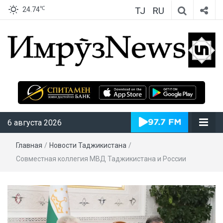
TJ
RU
℃
24.74
ИмрӯзNews
6 августа 2026
Главная
/
Новости Таджикистана
/
Совместная коллегия МВД Таджикистана и России