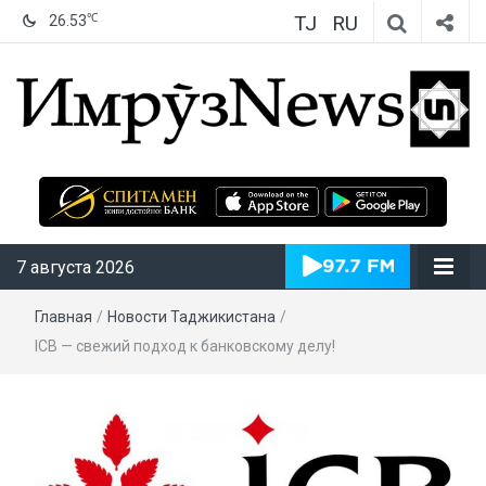
TJ
RU
℃
26.53
ИмрӯзNews
7 августа 2026
Главная
/
Новости Таджикистана
/
ICB — свежий подход к банковскому делу!