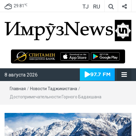
TJ
RU
℃
29.81
ИмрӯзNews
8 августа 2026
Главная
/
Новости Таджикистана
/
Достопримечательности Горного Бадахшана