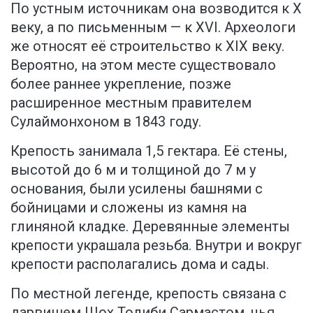
По устным источникам она возводится к X
веку, а по письменным — к XVI. Археологи
же относят её строительство к XIX веку.
Вероятно, на этом месте существовало
более раннее укрепление, позже
расширенное местным правителем
Сулаймонхоном в 1843 году.
Крепость занимала 1,5 гектара. Её стены,
высотой до 6 м и толщиной до 7 м у
основания, были усилены башнями с
бойницами и сложены из камня на
глиняной кладке. Деревянные элементы
крепости украшала резьба. Внутри и вокруг
крепости располагались дома и сады.
По местной легенде, крепость связана с
дарвишем Шох Толиби Сармастом, чья