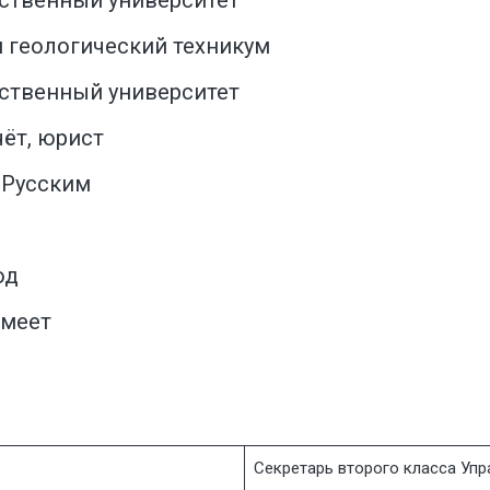
 геологический техникум
рственный университет
чёт, юрист
?
Русским
од
имеет
Секретарь второго класса Упр