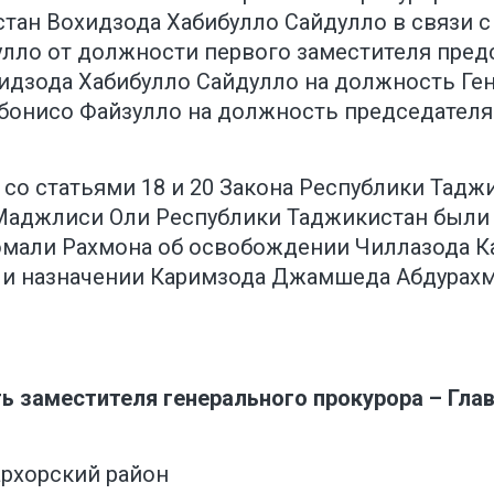
тан Вохидзода Хабибулло Сайдулло в связи с
улло от должности первого заместителя пред
идзода Хабибулло Сайдулло на должность Ге
ебонисо Файзулло на должность председател
со статьями 18 и 20 Закона Республики Тадж
Маджлиси Оли Республики Таджикистан были
мали Рахмона об освобождении Чиллазода К
 и назначении Каримзода Джамшеда Абдурахм
ь заместителя генерального прокурора – Гла
рхорский район