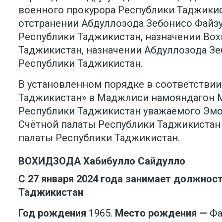
военного прокурора Республики Таджикис
отстранении Абдуллозода Зебонисо Файз
Республики Таджикистан, назначении Вох
Таджикистан, назначении Абдуллозода З
Республики Таджикистан.
В установленном порядке в соответствии 
Таджикистан» в Маджлиси намояндагон 
Республики Таджикистан уважаемого Эмо
Счётной палаты Республики Таджикистан
палаты Республики Таджикистан.
ВО
Х
ИДЗОДА
Х
абибулло Сайдулло
С 27 января 2024 года занимает должност
Таджикистан
Год рождения
1965.
Место рождения —
Фа