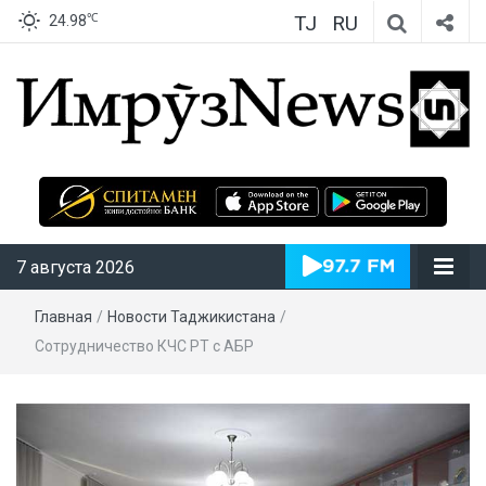
TJ
RU
℃
24.98
ИмрӯзNews
7 августа 2026
Главная
/
Новости Таджикистана
/
Сотрудничество КЧС РТ с АБР