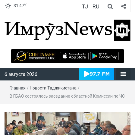
TJ
RU
℃
31.47
ИмрӯзNews
6 августа 2026
Главная
/
Новости Таджикистана
/
В ГБАО состоялось заседание областной Комиссии по ЧС