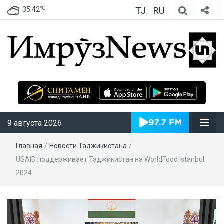
TJ
RU
℃
35.42
ИмрӯзNews
9 августа 2026
Главная
/
Новости Таджикистана
/
USAID поддерживает Таджикистан на WorldFood Istanbul
2024