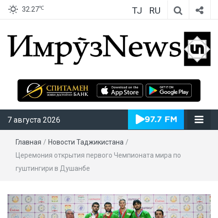
TJ
RU
℃
32.27
ИмрӯзNews
7 августа 2026
Главная
/
Новости Таджикистана
/
Церемония открытия первого Чемпионата мира по
гуштингири в Душанбе