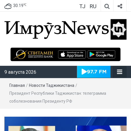
TJ
RU
℃
30.19
ИмрӯзNews
9 августа 2026
Главная
/
Новости Таджикистана
/
Президент Республики Таджикистан: телеграмма
соболезнования Президенту РФ