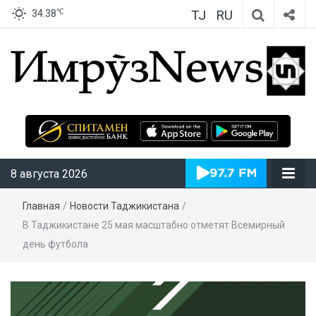
TJ
RU
℃
34.38
ИмрӯзNews
8 августа 2026
Главная
/
Новости Таджикистана
/
В Таджикистане 25 мая масштабно отметят Всемирный
день футбола