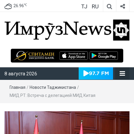
TJ
RU
℃
26.96
ИмрӯзNews
8 августа 2026
Главная
/
Новости Таджикистана
/
МИД РТ: Встреча с делегацией МИД Китая