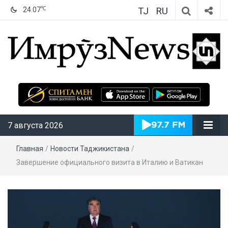
TJ
RU
℃
24.07
ИмрӯзNews
7 августа 2026
Главная
/
Новости Таджикистана
/
Завершение официального визита в Италию и Ватикан