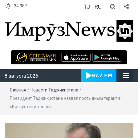
TJ
RU
℃
34.38
ИмрӯзNews
8 августа 2026
Главная
/
Новости Таджикистана
/
Президент Таджикистана назвал постыдным теракт в
«Крокус сити холле»