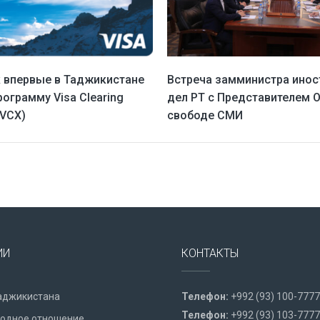
 впервые в Таджикистане
Встреча замминистра ино
ограмму Visa Clearing
дел РТ с Представителем 
(VCX)
свободе СМИ
ИИ
КОНТАКТЫ
аджикистана
Телефон:
+992 (93) 100-7777
Телефон:
+992 (93) 103-7777
одное отношение