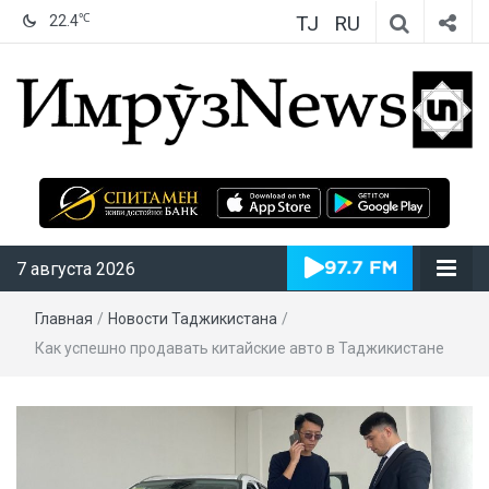
TJ
RU
℃
22.4
ИмрӯзNews
7 августа 2026
Главная
/
Новости Таджикистана
/
Как успешно продавать китайские авто в Таджикистане