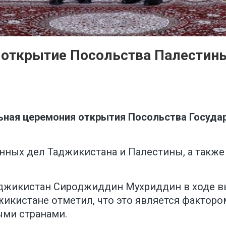
 открытие Посольства Палестин
льная церемония открытия Посольства Госуда
нных дел Таджикистана и Палестины, а также
джикистан Сироджиддин Мухриддин в ходе в
жикистане отметил, что это является фактор
ми странами.