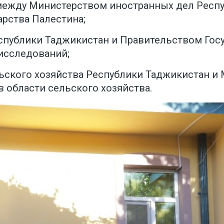
между Министерством иностранных дел Респ
арства Палестина;
публики Таджикистан и Правительством Госуд
исследований;
ского хозяйства Республики Таджикистан и 
в области сельского хозяйства.