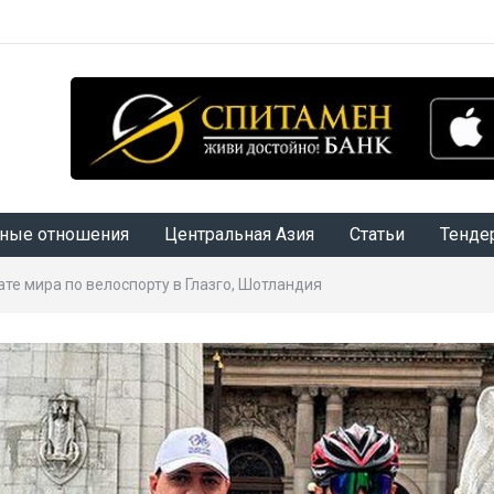
ные отношения
Центральная Азия
Статьи
Тенде
те мира по велоспорту в Глазго, Шотландия