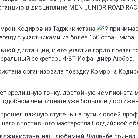
танцию в дисциплине MEN JUNIOR ROAD RACE 
омрон Кодиров из Таджикистана
принимае
ряду с участниками из более 150 стран мира!
льной дистанции, и его участие гордо презен
неральный секретарь ФВТ Исфандиёр Аюбов.
стана организовала поездку Комрона Кодиро
жет зрелищную гонку, достойную чемпионата 
на подобном чемпионате уже большое достиже
 прошел важную ступень на пути к своей проф
шего спортивного мастерства Согдийской обл
 Таджикистана, наш любимый Душанбе принял