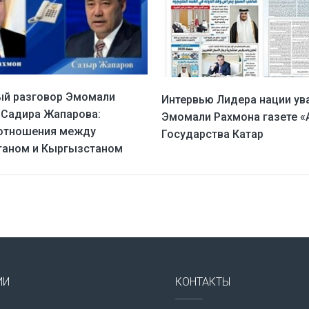
ый разговор Эмомали
Интервью Лидера нации у
 Садира Жапарова:
Эмомали Рахмона газете 
 отношения между
Государства Катар
таном и Кыргызстаном
ИИ
КОНТАКТЫ