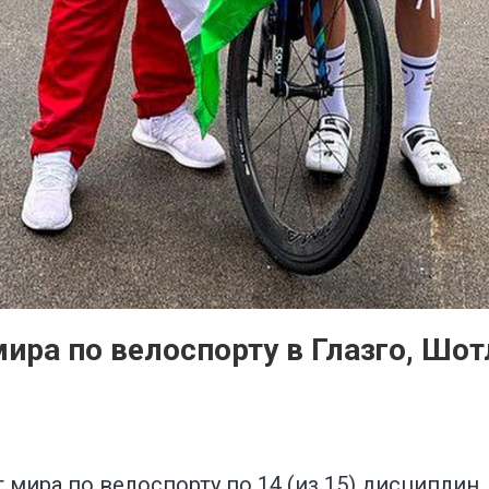
ира по велоспорту в Глазго, Шо
ира по велоспорту по 14 (из 15) дисциплин, 