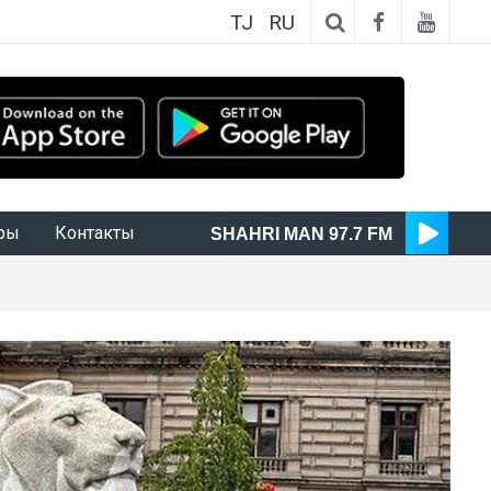
TJ
RU
ры
Контакты
SHAHRI MAN 97.7 FM