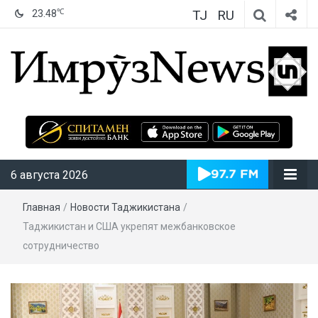
TJ
RU
℃
23.48
ИмрӯзNews
6 августа 2026
Главная
/
Новости Таджикистана
/
Таджикистан и США укрепят межбанковское
сотрудничество