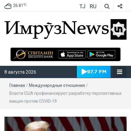
TJ
RU
℃
26.81
ИмрӯзNews
8 августа 2026
Главная
/
Международные отношения
/
Власти США профинансируют разработку перспективных
вакцин против COVID-19