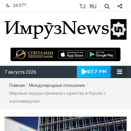
TJ
RU
℃
24.07
ИмрӯзNews
7 августа 2026
Главная
/
Международные отношения
/
Мировые лидеры призвали к единству в борьбе с
коронавирусом