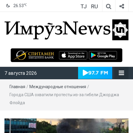
TJ
RU
℃
26.53
ИмрӯзNews
7 августа 2026
Главная
/
Международные отношения
/
Города США охватили протесты из-за гибели Джорджа
Флойда