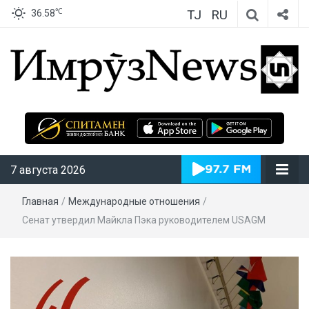
TJ
RU
℃
36.58
ИмрӯзNews
7 августа 2026
Главная
/
Международные отношения
/
Cенат утвердил Майкла Пэка руководителем USAGM