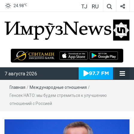
TJ
RU
℃
24.98
ИмрӯзNews
7 августа 2026
Главная
/
Международные отношения
/
Генсек НАТО: мы будем стремиться к улучшению
отношений с Россией