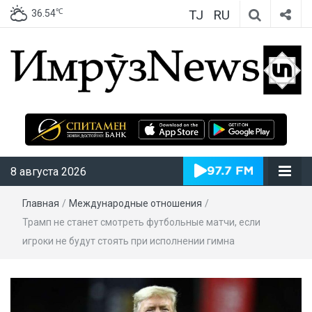
TJ
RU
℃
36.54
ИмрӯзNews
8 августа 2026
Главная
/
Международные отношения
/
Трамп не станет смотреть футбольные матчи, если
игроки не будут стоять при исполнении гимна