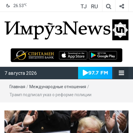
TJ
RU
℃
26.53
ИмрӯзNews
7 августа 2026
Главная
/
Международные отношения
/
Трамп подписал указ о реформе полиции