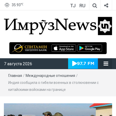
TJ
RU
℃
35.93
ИмрӯзNews
7 августа 2026
Главная
/
Международные отношения
/
Индия сообщила о гибели военных в столкновении с
китайскими войсками на границе