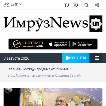
TJ
RU
℃
29.81
ИмрӯзNews
8 августа 2026
Главная
/
Международные отношения
/
В США скончался сын Никиты Хрущёва Сергей