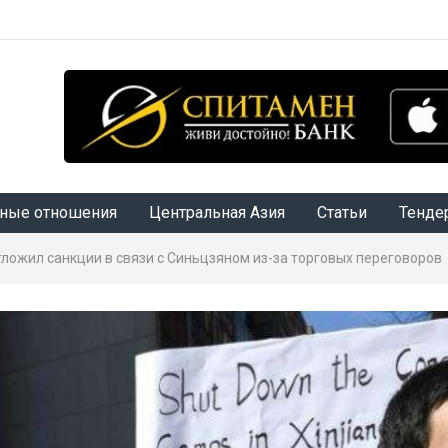
ные отношения
Центральная Азия
Статьи
Тенде
тложил санкции в связи с Синьцзяном из-за торговых переговоров