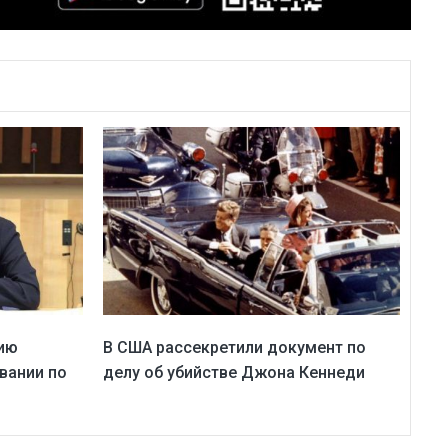
ию
В США рассекретили документ по
вании по
делу об убийстве Джона Кеннеди