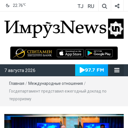
TJ
RU
℃
22.76
ИмрӯзNews
7 августа 2026
Главная
/
Международные отношения
/
Госдепартамент представил ежегодный доклад по
терроризму