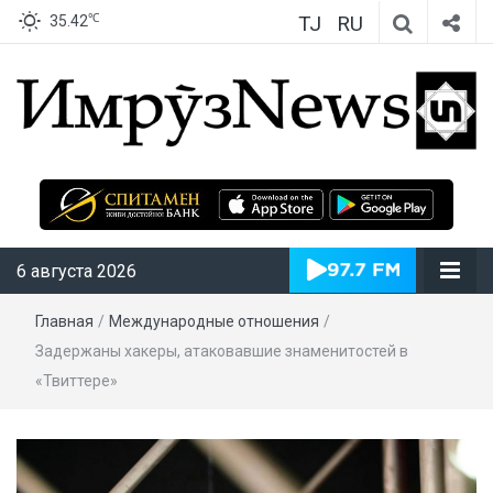
TJ
RU
℃
35.42
ИмрӯзNews
6 августа 2026
Главная
/
Международные отношения
/
Задержаны хакеры, атаковавшие знаменитостей в
«Твиттере»