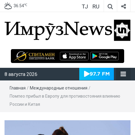
TJ
RU
℃
36.54
ИмрӯзNews
8 августа 2026
Главная
/
Международные отношения
/
Помпео прибыл в Европу для противостояния влиянию
России и Китая