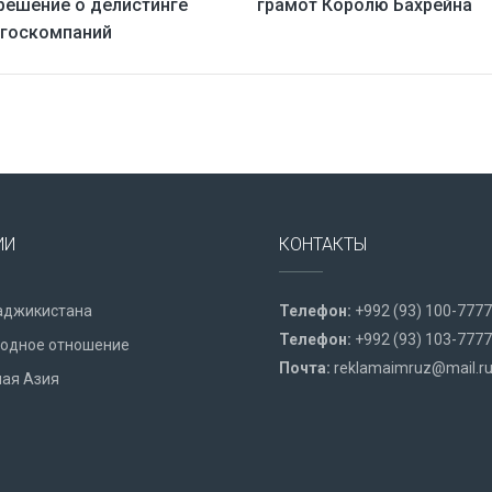
решение о делистинге
грамот Королю Бахрейна
 госкомпаний
ИИ
КОНТАКТЫ
аджикистана
Телефон:
+992 (93) 100-7777
Телефон:
+992 (93) 103-7777
одное отношение
Почта:
reklamaimruz@mail.r
ая Азия