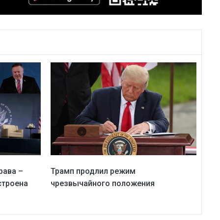
рава –
Трамп продлил режим
строена
чрезвычайного положения