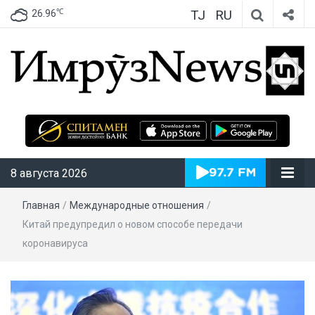
TJ
RU
℃
26.96
ИмрӯзNews
8 августа 2026
Главная
/
Международные отношения
/
Китай предупредил о новом способе передачи
коронавируса