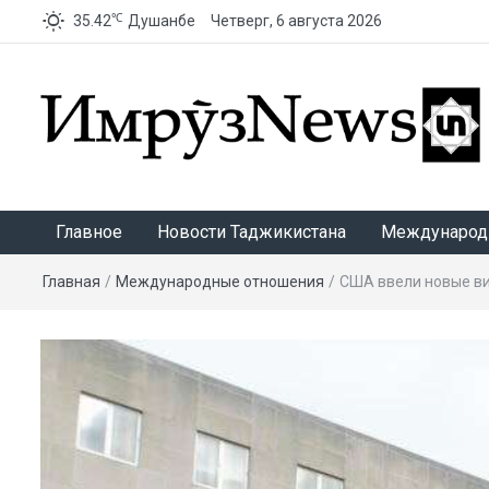
℃
35.42
Душанбе
Четверг, 6 августа 2026
ИмрӯзNews
Главное
Новости Таджикистана
Международ
Главная
/
Международные отношения
/
США ввели новые ви