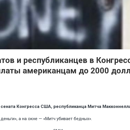
ов и республиканцев в Конгрес
платы американцам до 2000 дол
 сената Конгресса США, республиканца Митча Макконнелла
деньги», а на окне — «Митч убивает бедных».