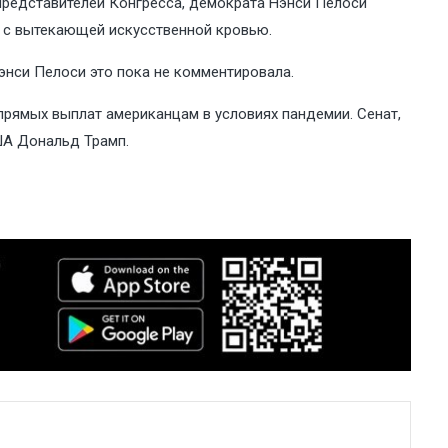
представителей Конгресса, демократа Нэнси Пелоси
ву с вытекающей искусственной кровью.
Нэнси Пелоси это пока не комментировала.
прямых выплат американцам в условиях пандемии. Сенат,
ША Дональд Трамп.