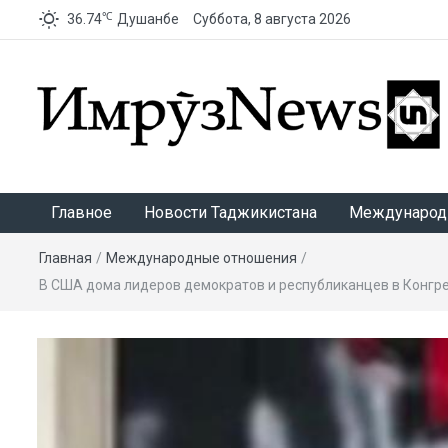
℃
36.74
Душанбе
Суббота, 8 августа 2026
ИмрӯзNews
Главное
Новости Таджикистана
Международ
Главная
/
Международные отношения
/
В США дома лидеров демократов и республиканцев в Конгр