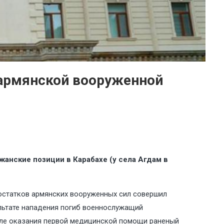
армянской вооруженной
нские позиции в Карабахе (у села Агдам в
 остатков армянских вооруженных сил совершил
льтате нападения погиб военнослужащий
осле оказания первой медицинской помощи раненый