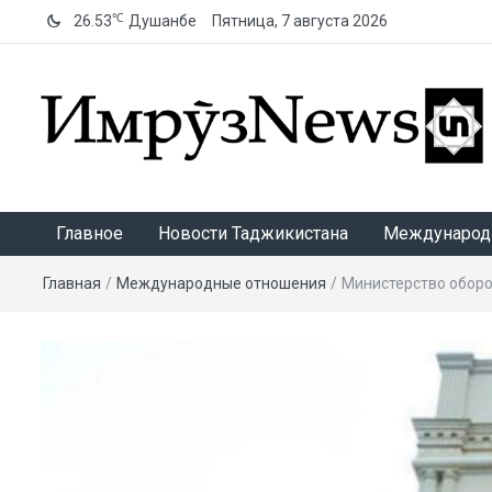
℃
26.53
Душанбе
Пятница, 7 августа 2026
ИмрӯзNews
Главное
Новости Таджикистана
Международ
Главная
/
Международные отношения
/
Министерство оборо