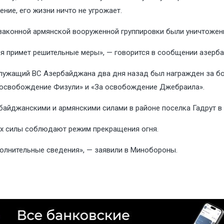
ие, его жизни ничто не угрожает.
езаконной армянской вооруженной группировки были уничтожен
ия примет решительные меры», — говорится в сообщении азерб
ужащий ВС Азербайджана два дня назад был награжден за бо
 освобождение Физули» и «За освобождение Джебраила».
айджанскими и армянскими силами в районе поселка Гадрут 
их силы соблюдают режим прекращения огня.
полнительные сведения», — заявили в Минобороны.