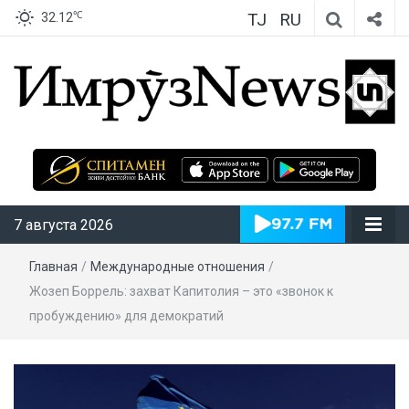
TJ
RU
℃
32.12
ИмрӯзNews
7 августа 2026
Главная
/
Международные отношения
/
Жозеп Боррель: захват Капитолия – это «звонок к
пробуждению» для демократий