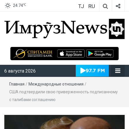
TJ
RU
℃
24.74
ИмрӯзNews
6 августа 2026
Главная
/
Международные отношения
/
США подтвердили свою приверженность подписанному
с талибами соглашению