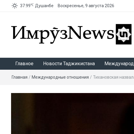
℃
37.99
Душанбе
Воскресенье, 9 августа 2026
ИмрӯзNews
Главное
Новости Таджикистана
Международ
Главная
/
Международные отношения
/
Тихановская назва