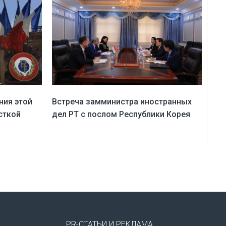
ния этой
Встреча замминистра иностранных
сткой
дел РТ с послом Республики Корея
PR-СТАТЬИ И РЕКЛАМА