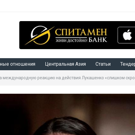
ные отношения
Центральная Азия
Статьи
Тенде
ла международную реакцию на действия Лукашенко «слишком скр