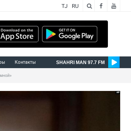
TJ
RU
ры
Контакты
SHAHRI MAN 97.7 FM
омной»