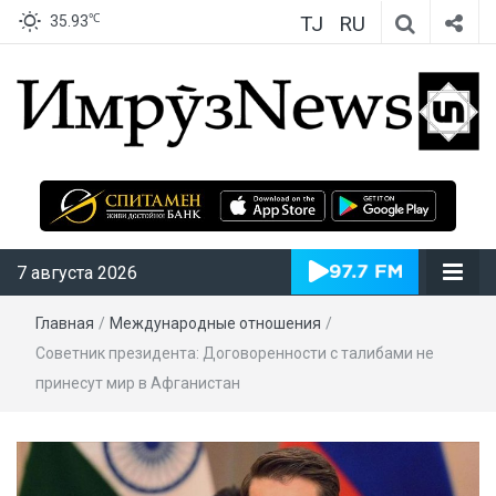
TJ
RU
℃
35.93
ИмрӯзNews
7 августа 2026
Главная
/
Международные отношения
/
Советник президента: Договоренности с талибами не
принесут мир в Афганистан