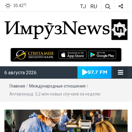
TJ
RU
℃
35.42
ИмрӯзNews
6 августа 2026
Главная
/
Международные отношения
/
Антирекорд: 5,2 млн новых случаев за неделю