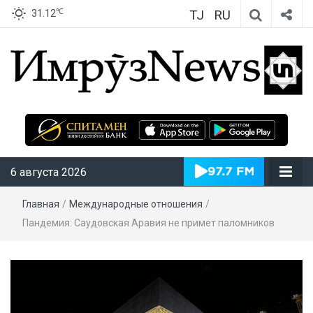
TJ
RU
℃
31.12
ИмрӯзNews
6 августа 2026
Главная
/
Международные отношения
/
Пандемия: Саудовская Аравия не примет паломников