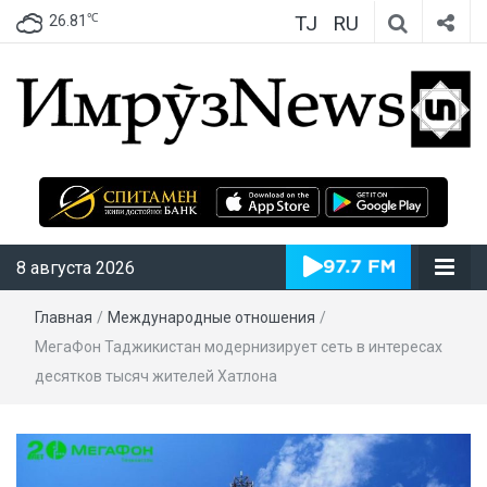
TJ
RU
℃
26.81
ИмрӯзNews
8 августа 2026
Главная
/
Международные отношения
/
МегаФон Таджикистан модернизирует сеть в интересах
десятков тысяч жителей Хатлона