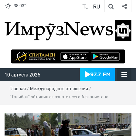
TJ
RU
℃
38.03
ИмрӯзNews
10 августа 2026
Главная
/
Международные отношения
/
“Талибан” объявил о захвате всего Афганистана