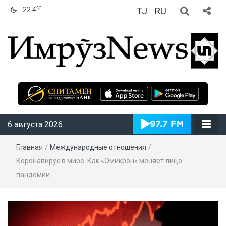
TJ
RU
℃
22.4
ИмрӯзNews
6 августа 2026
Главная
/
Международные отношения
/
Коронавирус в мире. Как «Омикрон» меняет лицо
пандемии