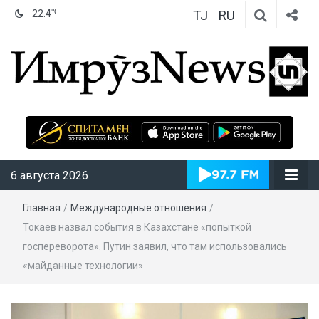
TJ
RU
℃
22.4
ИмрӯзNews
6 августа 2026
Главная
/
Международные отношения
/
Токаев назвал события в Казахстане «попыткой
госпереворота». Путин заявил, что там использовались
«майданные технологии»