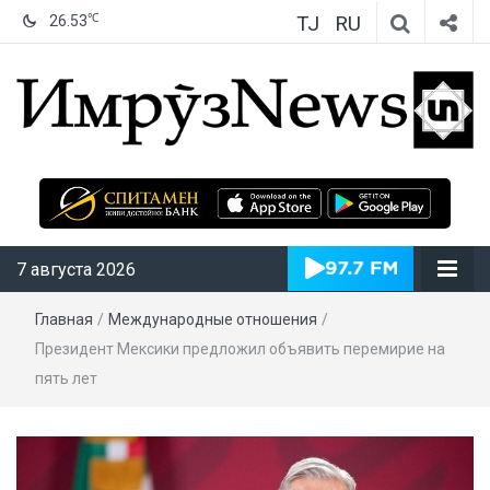
TJ
RU
℃
26.53
ИмрӯзNews
7 августа 2026
Главная
/
Международные отношения
/
Президент Мексики предложил объявить перемирие на
пять лет