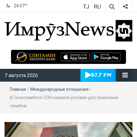
TJ
RU
℃
24.07
ИмрӯзNews
7 августа 2026
Главная
/
Международные отношения
/
В Генассамблее ООН назвали условия для признания
талибов